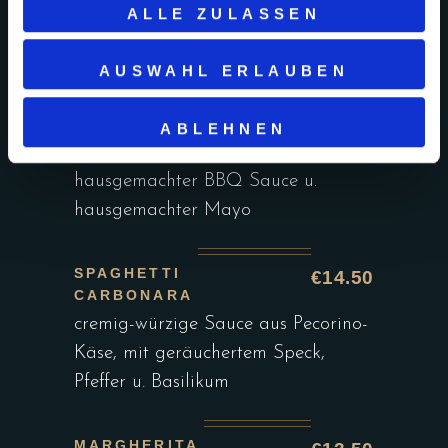
ALLE ZULASSEN
BBQ
€18.90
BURGER
saftiges Rinderpatty, knackig
AUSWAHL ERLAUBEN
frischer Salat, Cheddar Käse,
gebratener Bacon, Röstzwiebeln u.
ABLEHNEN
Jalapeños (scharf) mit
hausgemachter BBQ Sauce u.
hausgemachter Mayo
SPAGHETTI
€14.50
CARBONARA
cremig-würzige Sauce aus Pecorino-
Käse, mit geräuchertem Speck,
Pfeffer u. Basilikum
MARGHERITA