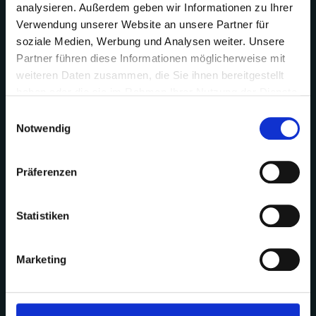
Highlights
analysieren. Außerdem geben wir Informationen zu Ihrer
Verwendung unserer Website an unsere Partner für
UNSER MENÜ
soziale Medien, Werbung und Analysen weiter. Unsere
GENUSS IN
Partner führen diese Informationen möglicherweise mit
JEDER GABEL
weiteren Daten zusammen, die Sie ihnen bereitgestellt
haben oder die sie im Rahmen Ihrer Nutzung der Dienste
gesammelt haben.
Einwilligungsauswahl
Notwendig
CHEESEBURGER
€17.90
Präferenzen
saftiges Rinderpatty, knackig
Statistiken
frischer Salat, frische Tomaten,
Gewürzgurken, karamellisierte
Marketing
Zwiebeln u. rote Zwiebeln mit
hausgemachter Mayo