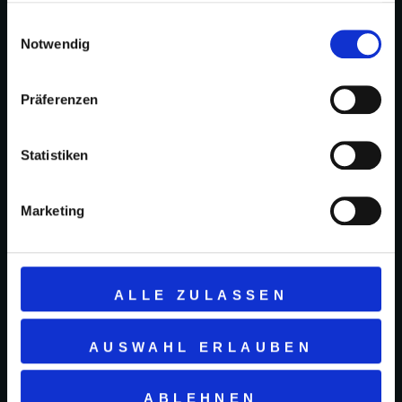
SIE SICH
gesammelt haben.
Einwilligungsauswahl
Notwendig
IHREN
PLATZ
Präferenzen
Planen Sie Ihren nächsten Besuch
Statistiken
bei uns ganz bequem im Voraus. Mit
unserem einfachen
Reservierungsformular können Sie
Marketing
schnell und unkompliziert Ihren Tisch
sichern. Wir freuen uns darauf, Sie
bald bei uns begrüßen zu dürfen
ALLE ZULASSEN
und Ihnen unsere glutenfreien
Köstlichkeiten zu servieren.
AUSWAHL ERLAUBEN
ABLEHNEN